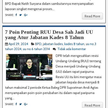
BPD Bapak Natih Suryana dalam sambutannya menyampaikan
laporan singkat mengenai proses...
SHARE:
Read More
7 Poin Penting RUU Desa Sah Jadi UU
yang Atur Jabatan Kades 8 Tahun
April 29, 2024
BPD
,
jabatan kades
,
kades 8 tahun
,
uu no.3
tahun 2024
,
uu no.6 tahun 2014
Tidak ada komentar
DPR telah mengesahkan revisi
Undang-Undang (RUU) tentang
Desa menjadi Undang-Undang
(UU) dalam rapat paripurna.
Revisi UU itu kini mengatur masa
jabatan kepala desa menjadi 8
tahun maksimal 2 periode.Ketua Baleg DPR Supratman Andi Agtas
menyampaikan poin-poin perubahan itu dalam rapat paripurna
yang...
SHARE:
Read More