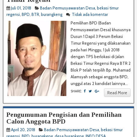
Juli 01, 2018
Badan Permusyawaratan Desa
,
bekasi timur
regensi
,
BPD
,
BTR
,
burangkeng
Tidak ada komentar
Pemilihan BPD (Badan
Permusyawatan Desa) khususnya
Dusun 1 Dapil 3 Perum Bekasi
Timur Regensi yang dilaksanakan
pada hari Minggu, 1 Juli 2018
dengan TPS berlokasi di Jalan
Bekasi Timur Regensi Raya BTR 2
Blok P telah terpilih Bp. Muhamad
Alamsyah sebagai anggota BPD,
unggul atas 2 kandidat lainnya...
SHARE:
Read More
Pengumuman Pengisian dan Pemilihan
Calon Anggota BPD
April 20, 2018
Badan Permusyawaratan Desa
,
bekasi timur
regensi
,
BPD
,
burangkeng
,
desa burankeng
,
INFO DESA