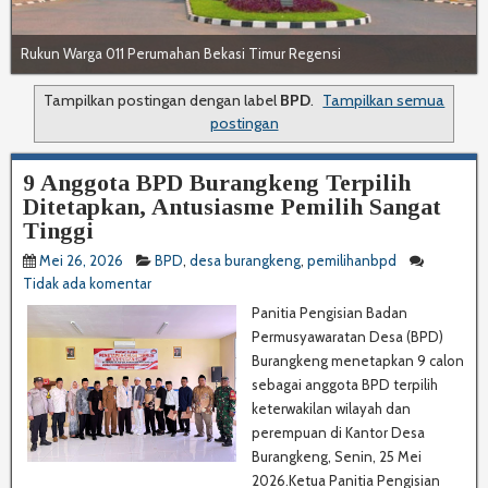
Rukun Warga 011 Perumahan Bekasi Timur Regensi
Tampilkan postingan dengan label
BPD
.
Tampilkan semua
postingan
9 Anggota BPD Burangkeng Terpilih
Ditetapkan, Antusiasme Pemilih Sangat
Tinggi
Mei 26, 2026
BPD
,
desa burangkeng
,
pemilihanbpd
Tidak ada komentar
Panitia Pengisian Badan
Permusyawaratan Desa (BPD)
Burangkeng menetapkan 9 calon
sebagai anggota BPD terpilih
keterwakilan wilayah dan
perempuan di Kantor Desa
Burangkeng, Senin, 25 Mei
2026.Ketua Panitia Pengisian