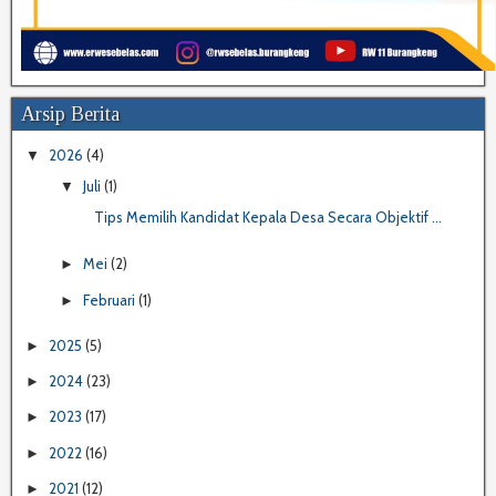
Arsip Berita
2026
(4)
▼
Juli
(1)
▼
Tips Memilih Kandidat Kepala Desa Secara Objektif ...
Mei
(2)
►
Februari
(1)
►
2025
(5)
►
2024
(23)
►
2023
(17)
►
2022
(16)
►
2021
(12)
►