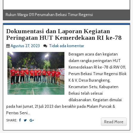
Rukun Warga 011 Perumahan Bekasi Timur Regensi
Rukun Warga 011 Perumahan Bekasi Timur Regensi
Dokumentasi dan Laporan Kegiatan
Peringatan HUT Kemerdekaan RI ke-78
Agustus 27, 2023
Tidak ada komentar
Beragam acara dan kegiatan
dalam rangka peringatan HUT
Kemerdekaan RI ke-78 di RW 011,
Perum Bekasi Timur Regensi Blok
K & V, Desa Burangkeng,
Kecamatan Setu, Kabupaten
Bekasi telah selesai
dilaksanakan. Kegiatan dimulai
pada hari Jumat, 21 Juli 2023 dan berakhir pada Malam Puncak &
Pentas Seni...
SHARE:
Read More