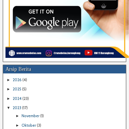
Arsip Berita
2026
(4)
►
2025
(5)
►
2024
(23)
►
2023
(17)
▼
November
(1)
►
Oktober
(3)
►