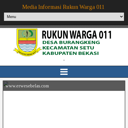
Media Informasi Rukun Warga 011
-
www.erwesebelas.com
www.erwesebelas.com