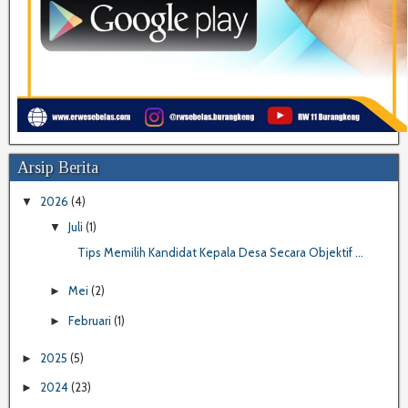
Arsip Berita
2026
(4)
▼
Juli
(1)
▼
Tips Memilih Kandidat Kepala Desa Secara Objektif ...
Mei
(2)
►
Februari
(1)
►
2025
(5)
►
2024
(23)
►