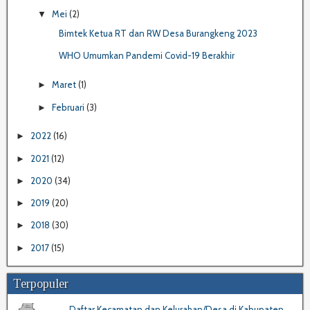
Mei
(2)
▼
Bimtek Ketua RT dan RW Desa Burangkeng 2023
WHO Umumkan Pandemi Covid-19 Berakhir
Maret
(1)
►
Februari
(3)
►
2022
(16)
►
2021
(12)
►
2020
(34)
►
2019
(20)
►
2018
(30)
►
2017
(15)
►
Terpopuler
Daftar Kecamatan dan Kelurahan/Desa di Kabupaten