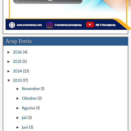
Arsip Berita
2026
(4)
►
2025
(5)
►
2024
(23)
►
2023
(17)
▼
November
(1)
►
Oktober
(3)
►
Agustus
(1)
►
Juli
(3)
►
Juni
(3)
►