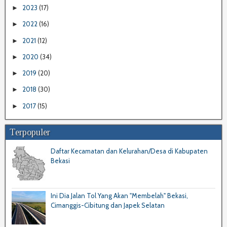
2023
(17)
►
2022
(16)
►
2021
(12)
►
2020
(34)
►
2019
(20)
►
2018
(30)
►
2017
(15)
►
Terpopuler
Daftar Kecamatan dan Kelurahan/Desa di Kabupaten
Bekasi
Ini Dia Jalan Tol Yang Akan "Membelah" Bekasi,
Cimanggis-Cibitung dan Japek Selatan