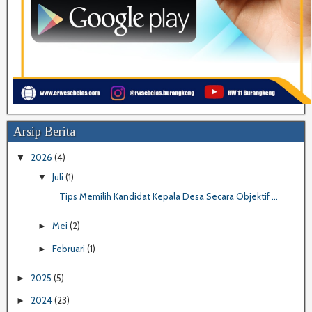
Arsip Berita
2026
(4)
▼
Juli
(1)
▼
Tips Memilih Kandidat Kepala Desa Secara Objektif ...
Mei
(2)
►
Februari
(1)
►
2025
(5)
►
2024
(23)
►