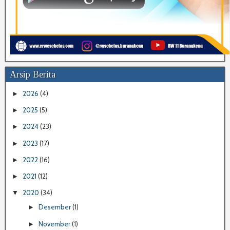
Arsip Berita
2026
(4)
►
2025
(5)
►
2024
(23)
►
2023
(17)
►
2022
(16)
►
2021
(12)
►
2020
(34)
▼
Desember
(1)
►
November
(1)
►