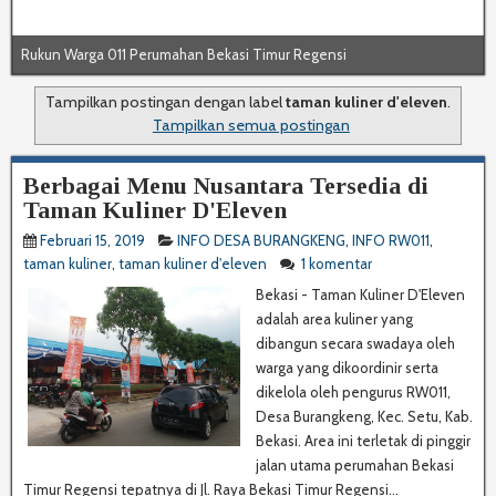
Rukun Warga 011 Perumahan Bekasi Timur Regensi
Tampilkan postingan dengan label
taman kuliner d'eleven
.
Tampilkan semua postingan
Berbagai Menu Nusantara Tersedia di
Taman Kuliner D'Eleven
Februari 15, 2019
INFO DESA BURANGKENG
,
INFO RW011
,
taman kuliner
,
taman kuliner d'eleven
1 komentar
Bekasi - Taman Kuliner D'Eleven
adalah area kuliner yang
dibangun secara swadaya oleh
warga yang dikoordinir serta
dikelola oleh pengurus RW011,
Desa Burangkeng, Kec. Setu, Kab.
Bekasi. Area ini terletak di pinggir
jalan utama perumahan Bekasi
Timur Regensi tepatnya di Jl. Raya Bekasi Timur Regensi...