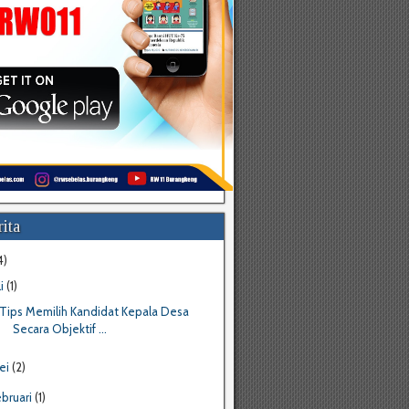
ita
4)
li
(1)
Tips Memilih Kandidat Kepala Desa
Secara Objektif ...
ei
(2)
ebruari
(1)