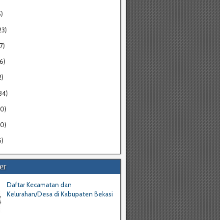
5)
23)
7)
16)
2)
34)
20)
30)
5)
er
Daftar Kecamatan dan
Kelurahan/Desa di Kabupaten Bekasi