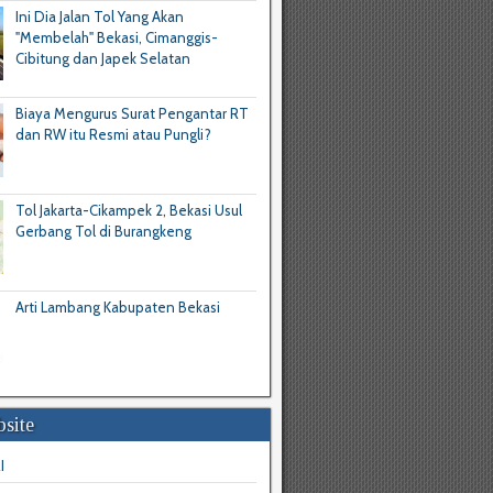
Ini Dia Jalan Tol Yang Akan
"Membelah" Bekasi, Cimanggis-
Cibitung dan Japek Selatan
Biaya Mengurus Surat Pengantar RT
dan RW itu Resmi atau Pungli?
Tol Jakarta-Cikampek 2, Bekasi Usul
Gerbang Tol di Burangkeng
Arti Lambang Kabupaten Bekasi
site
I