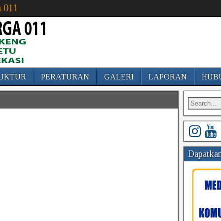
 011
UKTUR
PERATURAN
GALERI
LAPORAN
HUB
Dapatkan