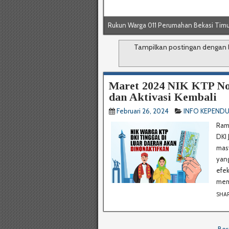
Rukun Warga 011 Perumahan Bekasi Timu
Tampilkan postingan dengan 
Maret 2024 NIK KTP No
dan Aktivasi Kembali
Februari 26, 2024
INFO KEPEND
Rama
DKI
masy
yang
efek
mema
SHA
Ber