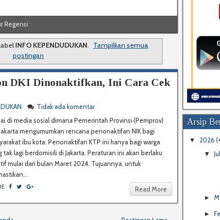
r Regensi
label
INFO KEPENDUDUKAN
.
Tampilkan semua
postingan
n DKI Dinonaktifkan, Ini Cara Cek
UDUKAN
Tidak ada komentar
i di media sosial dimana Pemerintah Provinsi (Pemprov)
Arsip Ber
 Jakarta mengumumkan rencana penonaktifan NIK bagi
2026
(
▼
arakat ibu kota. Penonaktifan KTP ini hanya bagi warga
 tak lagi berdomisili di Jakarta. Peraturan ini akan berlaku
Ju
▼
tif mulai dari bulan Maret 2024. Tujuannya, untuk
stikan...
RE:
Read More
M
►
F
►
anda
Postingan Lama →