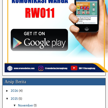
Arsip Berita
2026
(4)
►
2025
(5)
▼
November
(1)
▼