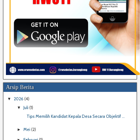
Arsip Berita
2026
(4)
▼
Juli
(1)
▼
Tips Memilih Kandidat Kepala Desa Secara Objektif ...
Mei
(2)
►
Februari
(1)
►