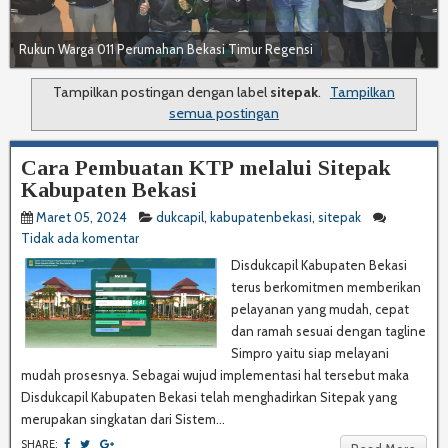
Rukun Warga 011 Perumahan Bekasi Timur Regensi
Rukun Warga 011 Perumahan Bekasi Timur Regensi
Tampilkan postingan dengan label
sitepak
.
Tampilkan
semua postingan
Cara Pembuatan KTP melalui Sitepak
Kabupaten Bekasi
Maret 05, 2024
dukcapil
,
kabupatenbekasi
,
sitepak
Tidak ada komentar
Disdukcapil Kabupaten Bekasi
terus berkomitmen memberikan
pelayanan yang mudah, cepat
dan ramah sesuai dengan tagline
Simpro yaitu siap melayani
mudah prosesnya. Sebagai wujud implementasi hal tersebut maka
Disdukcapil Kabupaten Bekasi telah menghadirkan Sitepak yang
merupakan singkatan dari Sistem...
SHARE: