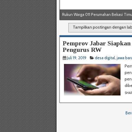
Rukun Warga 011 Perumahan Bekasi Timu
Rukun Warga 011 Perumahan Bekasi Timu
Tampilkan postingan dengan la
Pemprov Jabar Siapkan 
Pengurus RW
Juli 19, 2019
desa digital
,
jawa bar
Pem
pen
pen
dibe
SHA
Ber