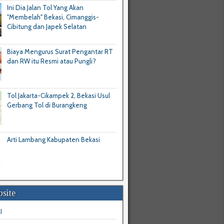
Ini Dia Jalan Tol Yang Akan
"Membelah" Bekasi, Cimanggis-
Cibitung dan Japek Selatan
Biaya Mengurus Surat Pengantar RT
dan RW itu Resmi atau Pungli?
Tol Jakarta-Cikampek 2, Bekasi Usul
Gerbang Tol di Burangkeng
Arti Lambang Kabupaten Bekasi
site
I