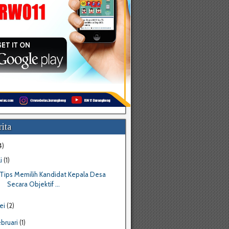
ita
4)
li
(1)
Tips Memilih Kandidat Kepala Desa
Secara Objektif ...
ei
(2)
ebruari
(1)