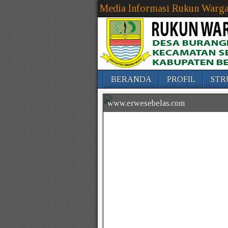
Media Informasi Rukun Warga
BERANDA
PROFIL
STR
www.erwesebelas.com
www.erwesebelas.com