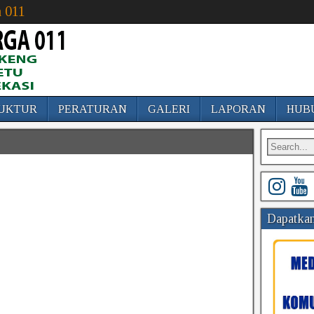
 011
UKTUR
PERATURAN
GALERI
LAPORAN
HUB
Dapatkan