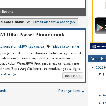
r Regensi
r Regensi
bel
ponsel untuk RW
.
Tampilkan semua postingan
53 Ribu Ponsel Pintar untuk
at
,
ponsel untuk RW
,
sapa warga
Tidak ada komentar
prov Jabar mulai mendistribusikan bantuan anggaran untuk
gadaan smartphone atau ponsel pintar bagi seluruh
Arsip Ber
gurus Rukun Warga (RW). Program pengadaan gawai yang
2026
(
▼
ri nama 'Sapa Warga' ini bertujuan mendukung desa digita...
Ju
▼
RE:
Read More
anda
Postingan Lama →
M
►
F
►