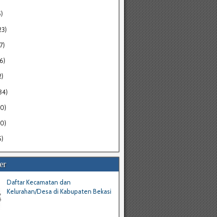
5)
23)
7)
16)
2)
34)
20)
30)
5)
er
Daftar Kecamatan dan
Kelurahan/Desa di Kabupaten Bekasi