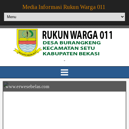
Media Informasi Rukun Warga 011
-
www.erwesebelas.com
www.erwesebelas.com