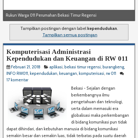
Rukun Warga 011 Perumahan Bekasi Timur Regensi
Rukun Warga 011 Perumahan Bekasi Timur Regensi
Tampilkan postingan dengan label
kependudukan
.
Tampilkan semua postingan
Komputerisasi Administrasi
Kependudukan dan Keuangan di RW 011
Februari 21, 2018
aplikasi
,
bekasi timur regensi
,
burangkeng
,
INFO RW011
,
kependudukan
,
keuangan
,
komputerisasi
,
rw 011
17 komentar
Bekasi - Sejalan dengan
berkembangnya ilmu
pengetahuan dan teknologi,
serta dalam memasuki era
globalisasi maka perkembangan
di bidang komunikasi pun tidak
dapat dihindari, dan kebutuhan manusia di bidang komunikasi
semakin besar dan semakin luas, tidak terbatas pada suatu daerah