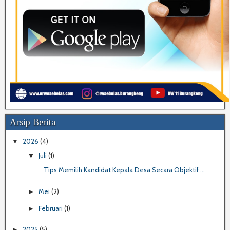
Arsip Berita
2026
(4)
▼
Juli
(1)
▼
Tips Memilih Kandidat Kepala Desa Secara Objektif ...
Mei
(2)
►
Februari
(1)
►
2025
(5)
►