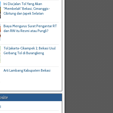
Ini Dia Jalan Tol Yang Akan
"Membelah" Bekasi, Cimanggis-
Cibitung dan Japek Selatan
Biaya Mengurus Surat Pengantar RT
dan RW itu Resmi atau Pungli?
Tol Jakarta-Cikampek 2, Bekasi Usul
Gerbang Tol di Burangkeng
Arti Lambang Kabupaten Bekasi
site
I