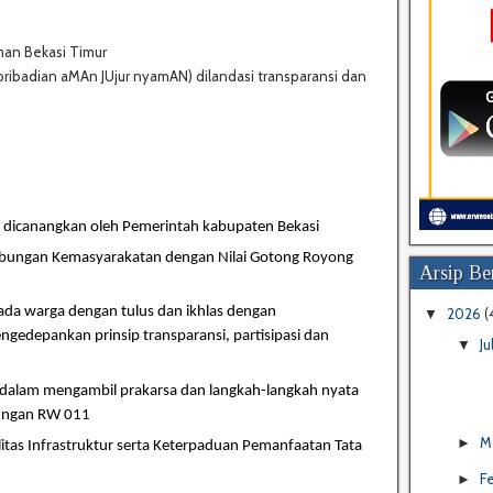
han Bekasi Timur
ibadian aMAn JUjur nyamAN) dilandasi transparansi dan
dicanangkan oleh Pemerintah kabupaten Bekasi
ungan Kemasyarakatan dengan Nilai Gotong Royong
Arsip Ber
da warga dengan tulus dan ikhlas dengan
2026
(
▼
ngedepankan prinsip transparansi, partisipasi dan
Ju
▼
dalam mengambil prakarsa dan langkah-langkah nyata
kungan RW 011
M
►
itas Infrastruktur serta Keterpaduan Pemanfaatan Tata
F
►