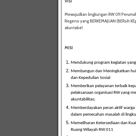
VISI
Mewujudkan lingkungan RW 011 Peruma
Regensi yang BERKEMAJUAN (BERsih KEpr
akuntabel
MISI
Mendukung program kegiatan yang 
Membangun dan Meningkatkan hub
dan
Kepedulian Sosial
Memberikan pelayanan terbaik kepa
pelaksanaan
organisasi RW yang me
akuntabilitas;
Memberdayakan peran aktif warga 
dalam
pemecahan masalah di ling
Memeliharan Ketersediaan dan Kual
Ruang
Wilayah RW 011