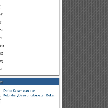
5)
23)
7)
16)
2)
34)
20)
30)
5)
er
Daftar Kecamatan dan
Kelurahan/Desa di Kabupaten Bekasi