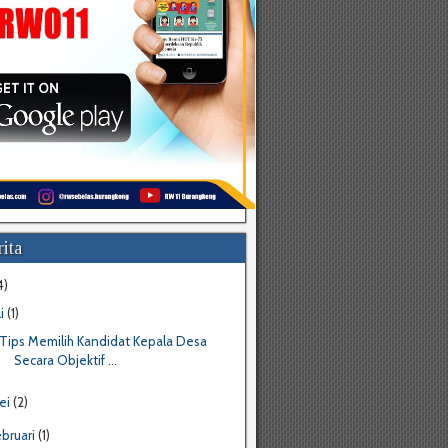
ita
4)
li
(1)
Tips Memilih Kandidat Kepala Desa
Secara Objektif ...
ei
(2)
ebruari
(1)