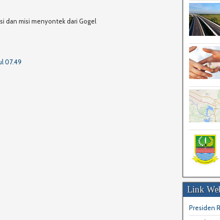
si dan misi menyontek dari Gogel
l 07.49
Link Web
Presiden R