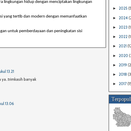
ara lingkungan hidup dengan menciptakan lingkungan
2025
(
►
si yang tertib dan modern dengan memanfaatkan
2024
(
►
2023
(1
►
ngan untuk pemberdayaan dan peningkatan sisi
2022
(
►
2021
(1
►
2020
(
►
2019
(
►
kul 13.21
2018
(
►
a ya..trimkasih banyak
2017
(1
►
Terpopul
kul 13.06