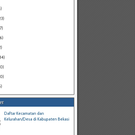
5)
23)
7)
16)
2)
34)
20)
30)
5)
er
Daftar Kecamatan dan
Kelurahan/Desa di Kabupaten Bekasi