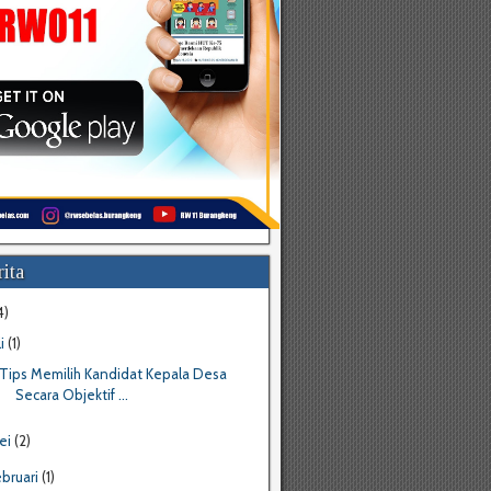
ita
4)
li
(1)
Tips Memilih Kandidat Kepala Desa
Secara Objektif ...
ei
(2)
ebruari
(1)