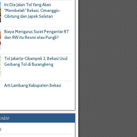
Ini Dia Jalan Tol Yang Akan
"Membelah" Bekasi, Cimanggis-
Cibitung dan Japek Selatan
Biaya Mengurus Surat Pengantar RT
dan RW itu Resmi atau Pungli?
Tol Jakarta-Cikampek 2, Bekasi Usul
Gerbang Tol di Burangkeng
Arti Lambang Kabupaten Bekasi
site
I