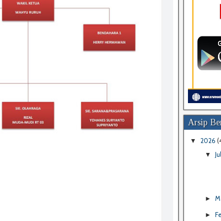
Arsip Ber
2026
(
▼
Ju
▼
M
►
F
►