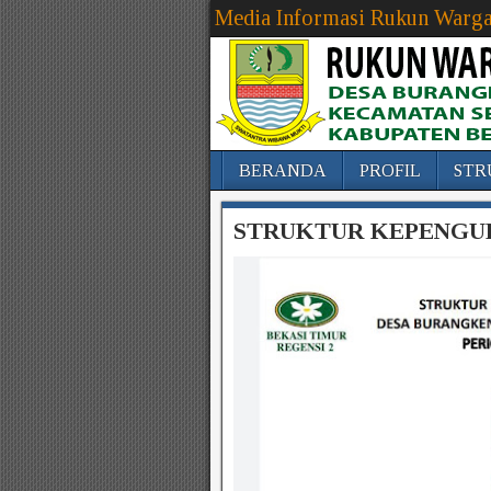
Media Informasi Rukun Warga
BERANDA
PROFIL
STR
STRUKTUR KEPENGURU