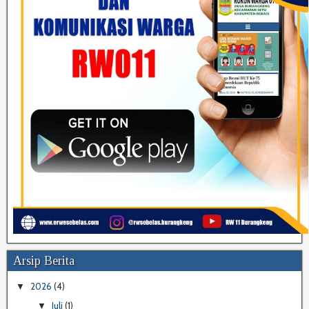
Arsip Berita
2026
(4)
▼
Juli
(1)
▼