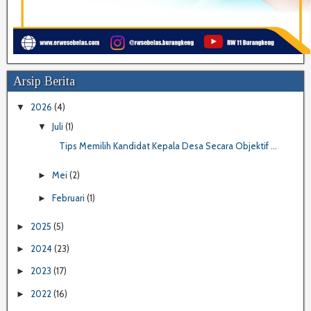
Arsip Berita
2026
(4)
▼
Juli
(1)
▼
Tips Memilih Kandidat Kepala Desa Secara Objektif ...
Mei
(2)
►
Februari
(1)
►
2025
(5)
►
2024
(23)
►
2023
(17)
►
2022
(16)
►