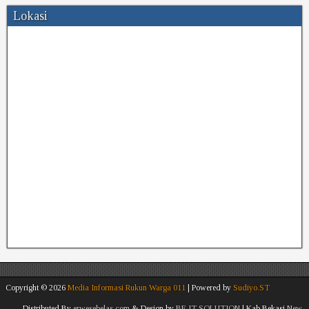
Lokasi
Copyright ©
2026
Media Informasi Rukun Warga 011
| Powered by
Sudiyo.ST
Distributed By
erwesebelas.com
& Design by
BE IT SOLUTION
| Kab.Bekasi
New