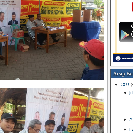
Arsip Ber
2026
(
▼
Ju
▼
M
►
F
►