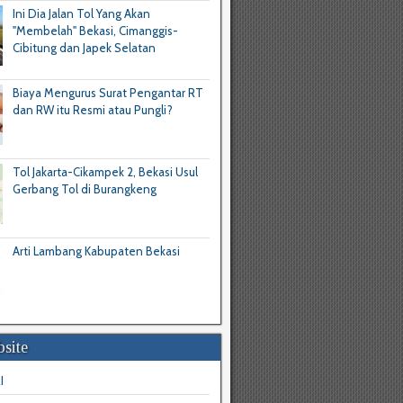
Ini Dia Jalan Tol Yang Akan
"Membelah" Bekasi, Cimanggis-
Cibitung dan Japek Selatan
Biaya Mengurus Surat Pengantar RT
dan RW itu Resmi atau Pungli?
Tol Jakarta-Cikampek 2, Bekasi Usul
Gerbang Tol di Burangkeng
Arti Lambang Kabupaten Bekasi
site
I