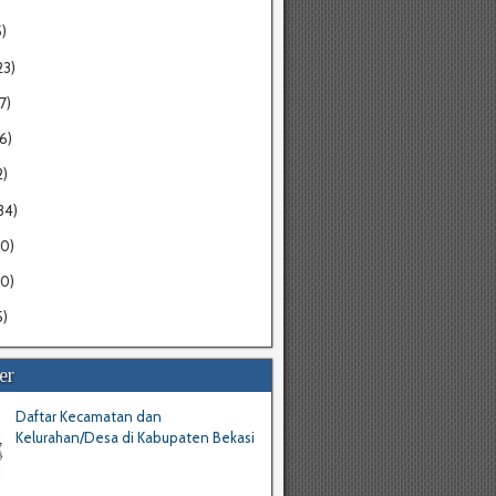
5)
23)
7)
16)
2)
34)
20)
30)
5)
er
Daftar Kecamatan dan
Kelurahan/Desa di Kabupaten Bekasi