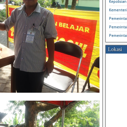
Kepolisian 
Kementeri
Pemerintah
Pemerinta
Pemerinta
Lokasi