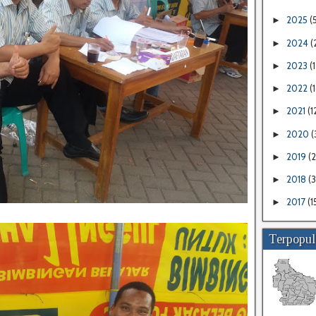
2025
(
►
2024
(
►
2023
(1
►
2022
(
►
2021
(1
►
2020
(
►
2019
(
►
2018
(
►
2017
(1
►
Terpopul