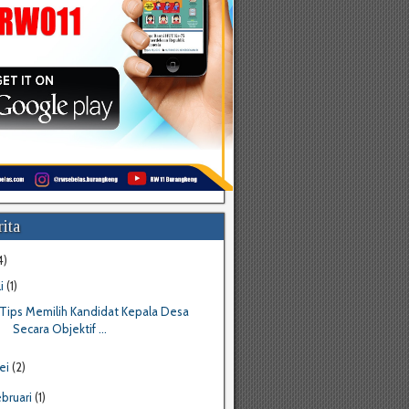
ita
4)
li
(1)
Tips Memilih Kandidat Kepala Desa
Secara Objektif ...
ei
(2)
ebruari
(1)