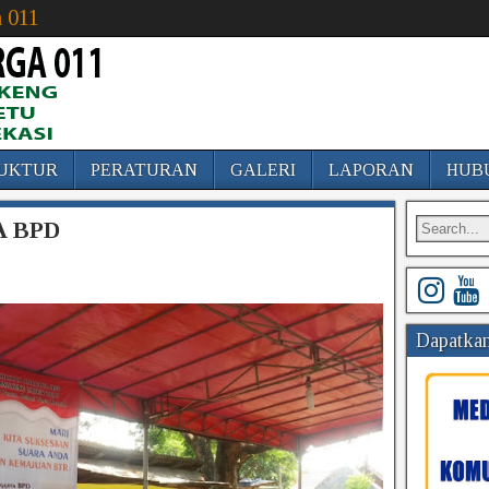
 011
UKTUR
PERATURAN
GALERI
LAPORAN
HUB
 BPD
Dapatkan