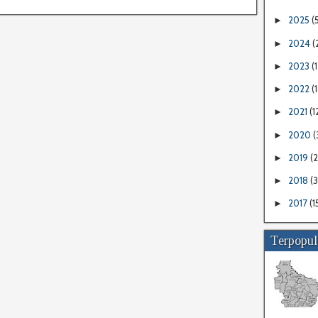
2025
(
►
2024
(
►
2023
(1
►
2022
(
►
2021
(1
►
2020
(
►
2019
(
►
2018
(
►
2017
(1
►
Terpopul