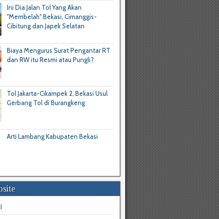
Ini Dia Jalan Tol Yang Akan
"Membelah" Bekasi, Cimanggis-
Cibitung dan Japek Selatan
Biaya Mengurus Surat Pengantar RT
dan RW itu Resmi atau Pungli?
Tol Jakarta-Cikampek 2, Bekasi Usul
Gerbang Tol di Burangkeng
Arti Lambang Kabupaten Bekasi
site
I