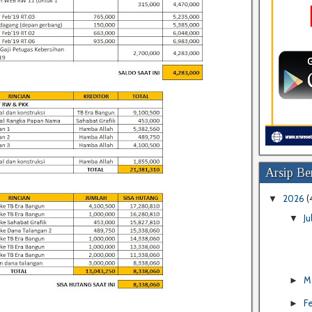
Arsip Ber
2026
(
▼
Ju
▼
M
►
F
►