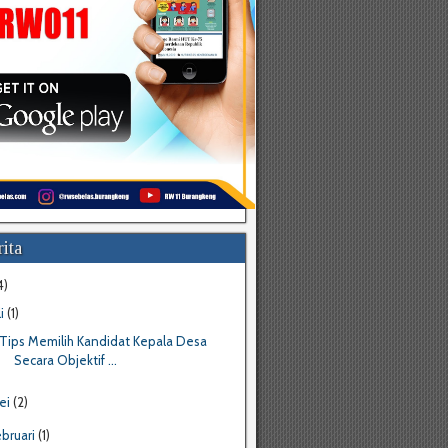
ita
4)
li
(1)
Tips Memilih Kandidat Kepala Desa
Secara Objektif ...
ei
(2)
ebruari
(1)