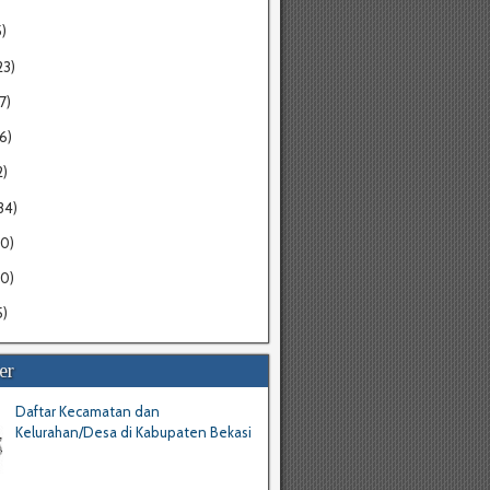
5)
23)
7)
16)
2)
34)
20)
30)
5)
er
Daftar Kecamatan dan
Kelurahan/Desa di Kabupaten Bekasi