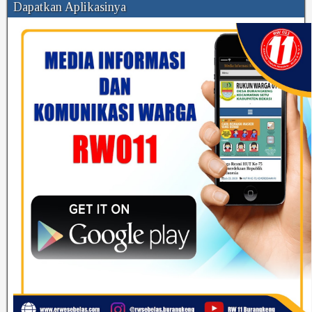
Dapatkan Aplikasinya