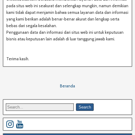
pada situs web ini seakurat dan selengkap mungkin, namun demikian
kami tidak dapat menjamin bahwa semua layanan data dan informasi
yang kami berikan adalah benar-benar akurat dan lengkap serta
bebas dari segala kesalahan.
Penggunaan data dan informasi dari situs web ini untuk keputusan
bisnis atau keputusan lain adalah di luar tanggung jawab kami.
Terima kasih.
Beranda