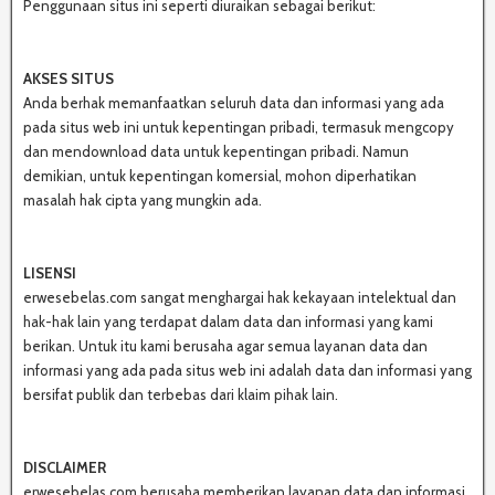
Penggunaan situs ini seperti diuraikan sebagai berikut:
AKSES SITUS
Anda berhak memanfaatkan seluruh data dan informasi yang ada
pada situs web ini untuk kepentingan pribadi, termasuk mengcopy
dan mendownload data untuk kepentingan pribadi. Namun
demikian, untuk kepentingan komersial, mohon diperhatikan
masalah hak cipta yang mungkin ada.
LISENSI
erwesebelas.com sangat menghargai hak kekayaan intelektual dan
hak-hak lain yang terdapat dalam data dan informasi yang kami
berikan. Untuk itu kami berusaha agar semua layanan data dan
informasi yang ada pada situs web ini adalah data dan informasi yang
bersifat publik dan terbebas dari klaim pihak lain.
DISCLAIMER
erwesebelas.com
berusaha memberikan layanan data dan informasi