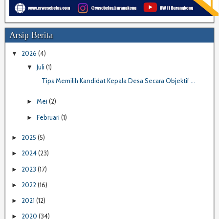
Arsip Berita
2026
(4)
▼
Juli
(1)
▼
Tips Memilih Kandidat Kepala Desa Secara Objektif ...
Mei
(2)
►
Februari
(1)
►
2025
(5)
►
2024
(23)
►
2023
(17)
►
2022
(16)
►
2021
(12)
►
2020
(34)
►