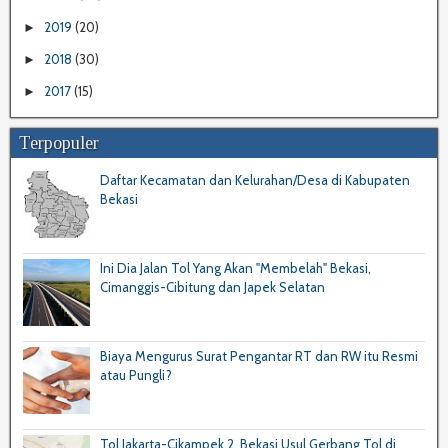
2019
(20)
►
2018
(30)
►
2017
(15)
►
Terpopuler
Daftar Kecamatan dan Kelurahan/Desa di Kabupaten
Bekasi
Ini Dia Jalan Tol Yang Akan "Membelah" Bekasi,
Cimanggis-Cibitung dan Japek Selatan
Biaya Mengurus Surat Pengantar RT dan RW itu Resmi
atau Pungli?
Tol Jakarta-Cikampek 2, Bekasi Usul Gerbang Tol di