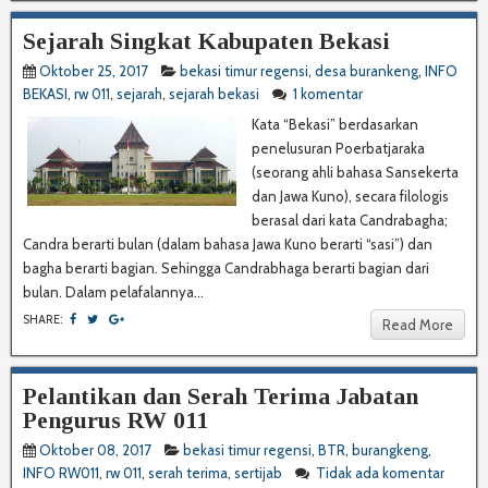
Sejarah Singkat Kabupaten Bekasi
Oktober 25, 2017
bekasi timur regensi
,
desa burankeng
,
INFO
BEKASI
,
rw 011
,
sejarah
,
sejarah bekasi
1 komentar
Kata “Bekasi” berdasarkan
penelusuran Poerbatjaraka
(seorang ahli bahasa Sansekerta
dan Jawa Kuno), secara filologis
berasal dari kata Candrabagha;
Candra berarti bulan (dalam bahasa Jawa Kuno berarti “sasi”) dan
bagha berarti bagian. Sehingga Candrabhaga berarti bagian dari
bulan. Dalam pelafalannya...
SHARE:
Read More
Pelantikan dan Serah Terima Jabatan
Pengurus RW 011
Oktober 08, 2017
bekasi timur regensi
,
BTR
,
burangkeng
,
INFO RW011
,
rw 011
,
serah terima
,
sertijab
Tidak ada komentar